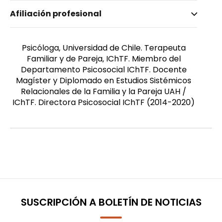
Nombre invertido
Afiliación profesional
Raurich, Constanza
Género
Femenino
Psicóloga‚ Universidad de Chile. Terapeuta
Familiar y de Pareja‚ IChTF. Miembro del
Departamento Psicosocial IChTF. Docente
Magíster y Diplomado en Estudios Sistémicos
Relacionales de la Familia y la Pareja UAH /
IChTF. Directora Psicosocial IChTF (2014-2020)
SUSCRIPCIÓN A BOLETÍN DE NOTICIAS