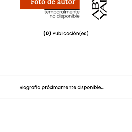
(0)
Publicación(es)
Nombre invertido
Lacaba Gutiérrez, José Juan
Género
Masculino
Biografía próximamente disponible...