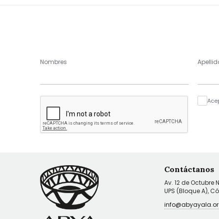
Nombres
Apellid
Ace
Contáctanos
Av. 12 de Octubre 
UPS (Bloque A), C
info@abyayala.or