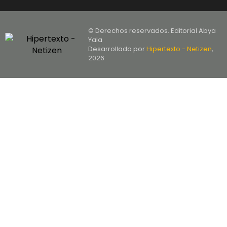
© Derechos reservados. Editorial Abya
Yala
Desarrollado por
Hipertexto - Netizen
,
2026