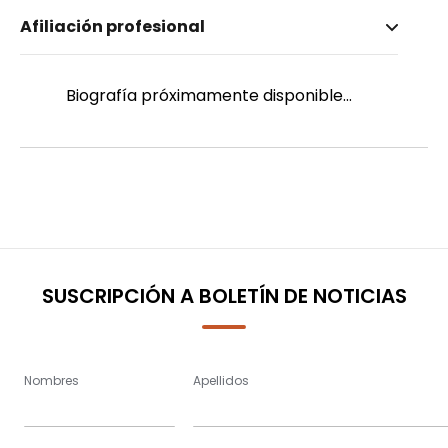
Nombre invertido
Afiliación profesional
Salgado, Caroline
Género
Femenino
Biografía próximamente disponible...
SUSCRIPCIÓN A BOLETÍN DE NOTICIAS
Nombres
Apellidos