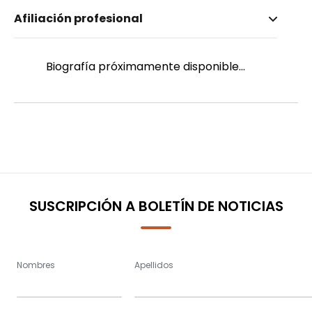
Nombre invertido
Afiliación profesional
Calderón Méndez, Esteban
Género
Masculino
Biografía próximamente disponible...
SUSCRIPCIÓN A BOLETÍN DE NOTICIAS
Nombres
Apellidos