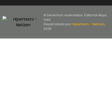
© Derechos reservados. Editorial Abya
Yala
Desarrollado por
Hipertexto - Netizen
,
2026