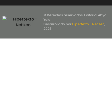
© Derechos reservados. Editorial Abya
Yala
Desarrollado por
Hipertexto - Netizen
,
2026