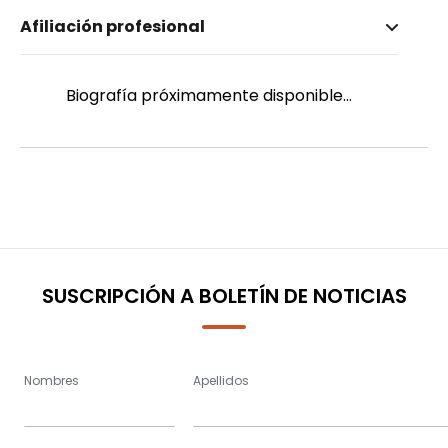
Nombre invertido
Afiliación profesional
Pistelli, R.
Género
Masculino
Biografía próximamente disponible...
SUSCRIPCIÓN A BOLETÍN DE NOTICIAS
Nombres
Apellidos