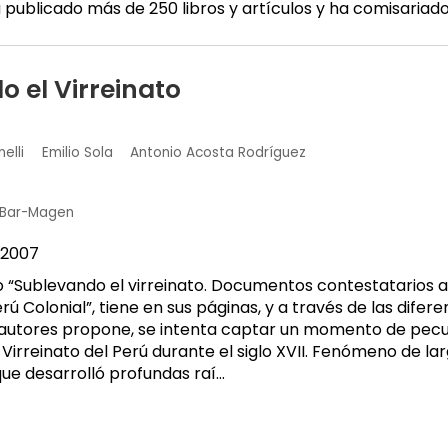
a publicado más de 250 libros y artículos y ha comisariado
 el Virreinato
elli
Emilio Sola
Antonio Acosta Rodríguez
 Bar-Magen
2007
do “Sublevando el virreinato. Documentos contestatarios a 
erú Colonial”, tiene en sus páginas, y a través de las dife
autores propone, se intenta captar un momento de pecul
l Virreinato del Perú durante el siglo XVII. Fenómeno de la
e desarrolló profundas raí...