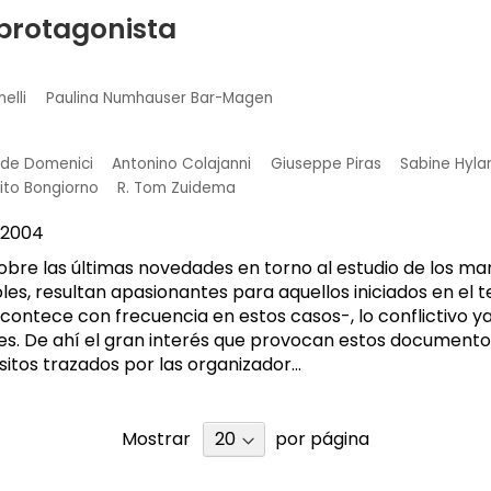
o protagonista
elli
Paulina Numhauser Bar-Magen
ide Domenici
Antonino Colajanni
Giuseppe Piras
Sabine Hyla
ito Bongiorno
R. Tom Zuidema
2004
sobre las últimas novedades en torno al estudio de los ma
les, resultan apasionantes para aquellos iniciados en el 
ontece con frecuencia en estos casos-, lo conflictivo y
nes. De ahí el gran interés que provocan estos document
itos trazados por las organizador...
Mostrar
por página