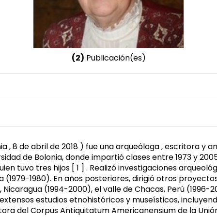
(2)
Publicación(es)
Nombre invertido
Laurencich Minelli, Laura
nia , 8 de abril de 2018 ) fue una arqueóloga , escritora y
sidad de Bolonia, donde impartió clases entre 1973 y 200
uien tuvo tres hijos [ 1 ] . Realizó investigaciones arqueol
a (1979-1980). En años posteriores, dirigió otros proyectos
 Nicaragua (1994-2000), el valle de Chacas, Perú (1996-200
xtensos estudios etnohistóricos y museísticos, incluyendo
irectora del Corpus Antiquitatum Americanensium de la Unió