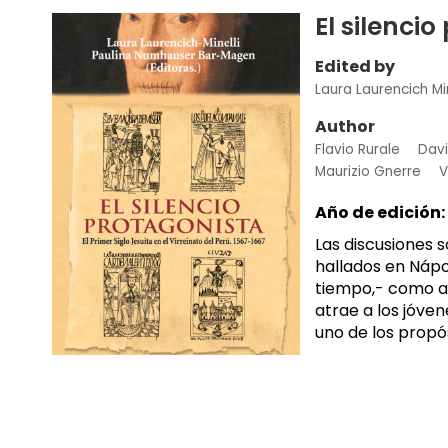
El silenci
Edited by
Laura Laurencich Min
Author
Flavio Rurale
Dav
Maurizio Gnerre
V
Año de edición:
Las discusiones 
hallados en Nápo
tiempo,- como ac
atrae a los jóve
uno de los propós