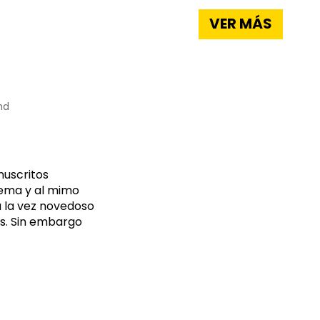
VER MÁS
nd
nuscritos
tema y al mimo
a la vez novedoso
os. Sin embargo