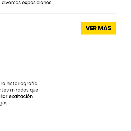
 diversas exposiciones.
VER MÁS
la historiografía
rentes miradas que
iar exaltación
rgas