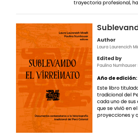
trayectoria profesional, h
Sublevando
Author
Laura Laurencich Min
Edited by
Paulina Numhauser
Año de edición:
Este libro titula
tradicional del P
cada uno de sus 
que se vivió en e
proyecciones y qu