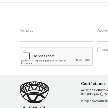
Nombres
Apellid
Ace
Contáctanos
Av. 12 de Octubre 
UPS (Bloque A), C
info@abyayala.or