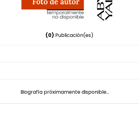
(0)
Publicación(es)
Nombre invertido
Castillo Collado, Martín
Género
Masculino
Biografía próximamente disponible...