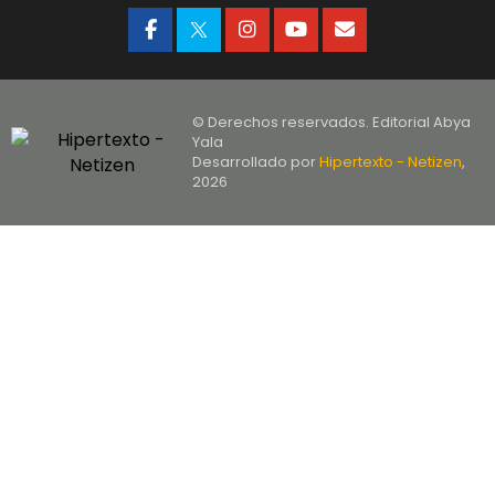
© Derechos reservados. Editorial Abya
Yala
Desarrollado por
Hipertexto - Netizen
,
2026