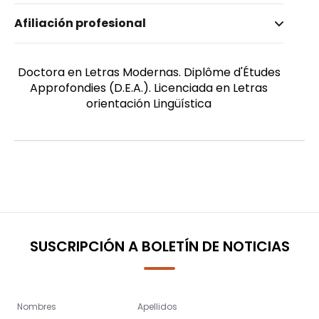
Nombre invertido
Afiliación profesional
Censabella, Marisa
Género
Femenino
Doctora en Letras Modernas. Diplôme d'Études
Approfondies (D.E.A.). Licenciada en Letras
orientación Lingüística
SUSCRIPCIÓN A BOLETÍN DE NOTICIAS
Nombres
Apellidos