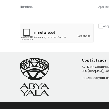
Nombres
Apellid
Ace
Contáctanos
Av. 12 de Octubre 
UPS (Bloque A), C
info@abyayala.or