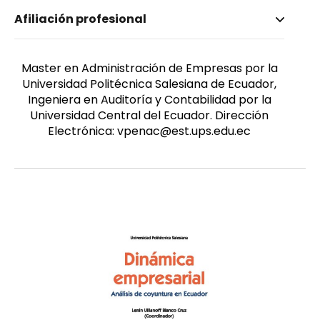
Nombre invertido
Afiliación profesional
Peña Camacho, Verónica Nathaly
Género
Femenino
Master en Administración de Empresas por la
Universidad Politécnica Salesiana de Ecuador,
Ingeniera en Auditoría y Contabilidad por la
Universidad Central del Ecuador. Dirección
Electrónica: vpenac@est.ups.edu.ec