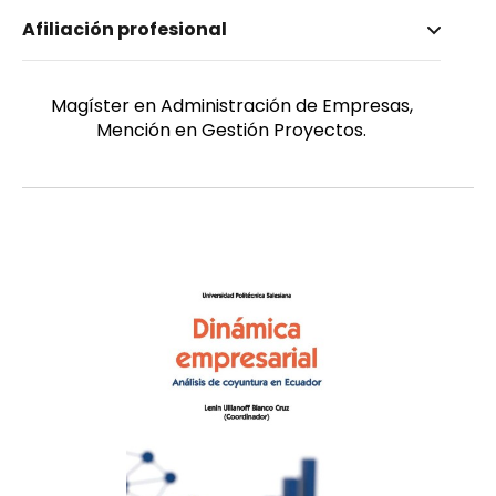
Nombre invertido
Afiliación profesional
Cedillo Díaz, Pablo Leonardo
Género
Masculino
Magíster en Administración de Empresas,
Mención en Gestión Proyectos.