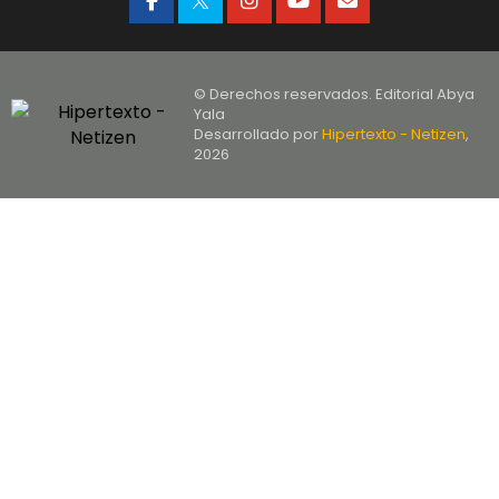
© Derechos reservados. Editorial Abya
Yala
Desarrollado por
Hipertexto - Netizen
,
2026