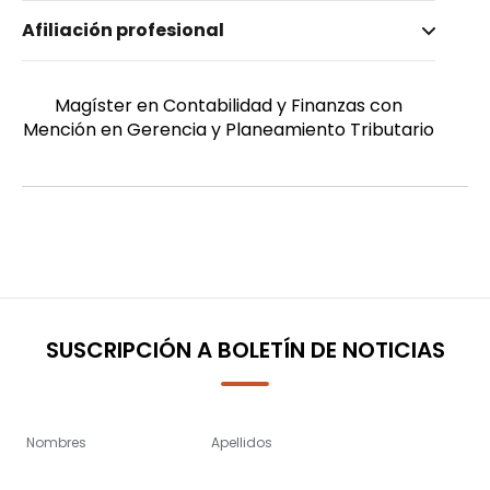
Nombre invertido
Afiliación profesional
Pulla Piedra, Miguel Alejandro
Género
Masculino
Magíster en Contabilidad y Finanzas con
Mención en Gerencia y Planeamiento Tributario
SUSCRIPCIÓN A BOLETÍN DE NOTICIAS
Nombres
Apellidos