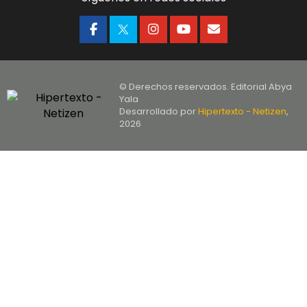
© Derechos reservados. Editorial Abya
Yala
Desarrollado por
Hipertexto - Netizen
,
2026