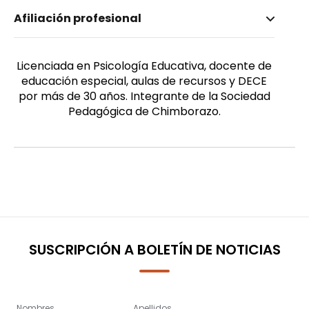
Nombre invertido
Afiliación profesional
Albuja Argüello, Martha
Género
Femenino
Licenciada en Psicología Educativa, docente de
educación especial, aulas de recursos y DECE
por más de 30 años. Integrante de la Sociedad
Pedagógica de Chimborazo.
SUSCRIPCIÓN A BOLETÍN DE NOTICIAS
Nombres
Apellidos