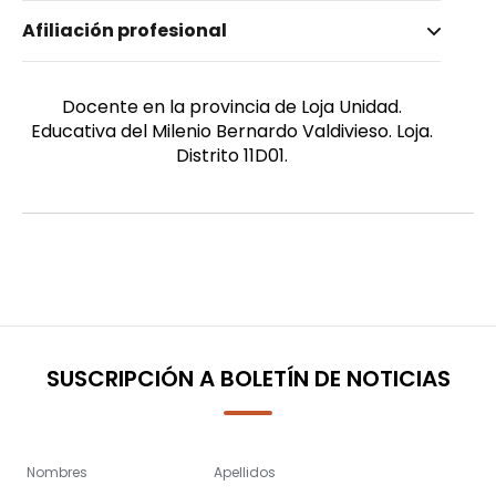
Nombre invertido
Afiliación profesional
Parra Manchay, Luz María
Género
Femenino
Docente en la provincia de Loja Unidad.
Educativa del Milenio Bernardo Valdivieso. Loja.
Distrito 11D01.
SUSCRIPCIÓN A BOLETÍN DE NOTICIAS
Nombres
Apellidos