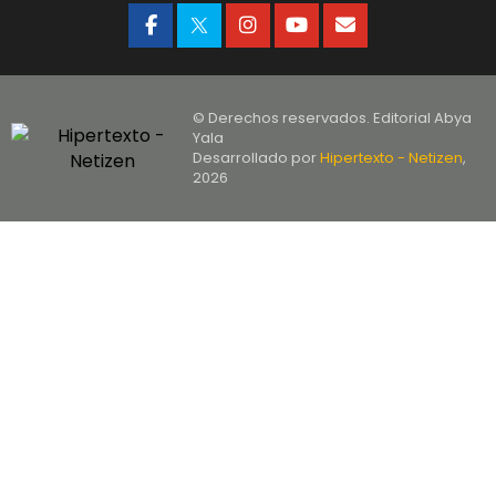
© Derechos reservados. Editorial Abya
Yala
Desarrollado por
Hipertexto - Netizen
,
2026