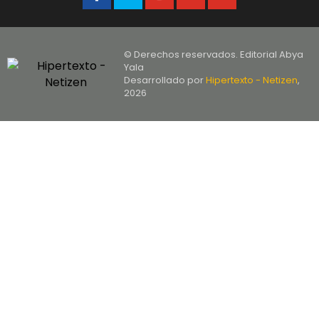
© Derechos reservados. Editorial Abya
Yala
Desarrollado por
Hipertexto - Netizen
,
2026