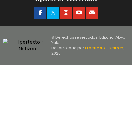
© Derechos reservados. Editorial Abya
Yala
Desarrollado por
Hipertexto - Netizen
,
2026