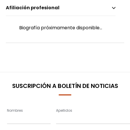
Nombre invertido
Afiliación profesional
Kojima, sdb, P. Tomohiro
Género
Masculino
Biografía próximamente disponible...
SUSCRIPCIÓN A BOLETÍN DE NOTICIAS
Nombres
Apellidos