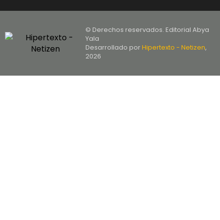
© Derechos reservados. Editorial Abya
Yala
Desarrollado por
Hipertexto - Netizen
,
2026