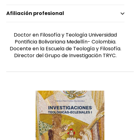
Nombre invertido
Afiliación profesional
Arboleda Mora, Carlos Ángel
Género
Masculino
Doctor en Filosofía y Teología Universidad
Pontificia Bolivariana Medellín- Colombia.
Docente en la Escuela de Teología y Filosofía.
Director del Grupo de Investigación TRYC.