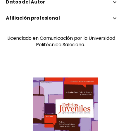
Datos del Autor
Nombre invertido
Afiliación profesional
Altamirano, Galo
Género
Masculino
Licenciado en Comunicación por la Universidad
Politécnica Salesiana.