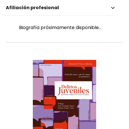
Nombre invertido
Afiliación profesional
Peralta, Abigail
Género
Femenino
Biografía próximamente disponible...