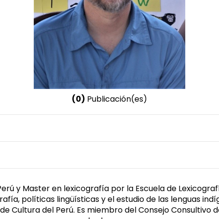
(0)
Publicación(es)
Nombre invertido
Panizo, Agustín
Género
Masculino
l Perú y Master en lexicografía por la Escuela de Lexicogra
rafía, políticas lingüísticas y el estudio de las lenguas i
 de Cultura del Perú. Es miembro del Consejo Consultivo de