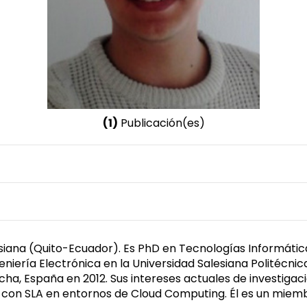
(1)
Publicación(es)
Nombre invertido
Proaño, Julio
Género
Masculino
lesiana (Quito-Ecuador). Es PhD en Tecnologías Informátic
geniería Electrónica en la Universidad Salesiana Politéc
ncha, España en 2012. Sus intereses actuales de investiga
con SLA en entornos de Cloud Computing. Él es un miembr