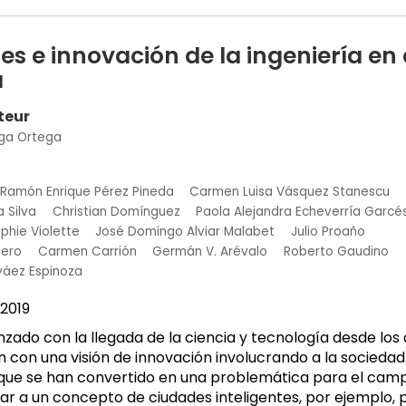
es e innovación de la ingeniería en 
a
teur
nga Ortega
Ramón Enrique Pérez Pineda
Carmen Luisa Vásquez Stanescu
a Silva
Christian Domínguez
Paola Alejandra Echeverría Garcé
phie Violette
José Domingo Alviar Malabet
Julio Proaño
nero
Carmen Carrión
Germán V. Arévalo
Roberto Gaudino
váez Espinoza
2019
zado con la llegada de la ciencia y tecnología desde lo
 con una visión de innovación involucrando a la sociedad 
que se han convertido en una problemática para el campo 
ar a un concepto de ciudades inteligentes, por ejemplo,