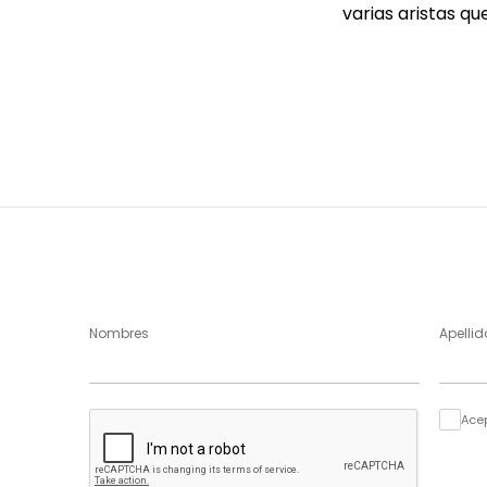
varias aristas qu
Nombres
Apellid
Ace