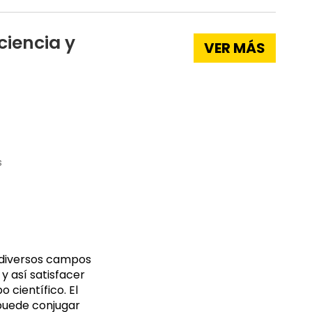
ciencia y
VER MÁS
s
s diversos campos
y así satisfacer
científico. El
 puede conjugar