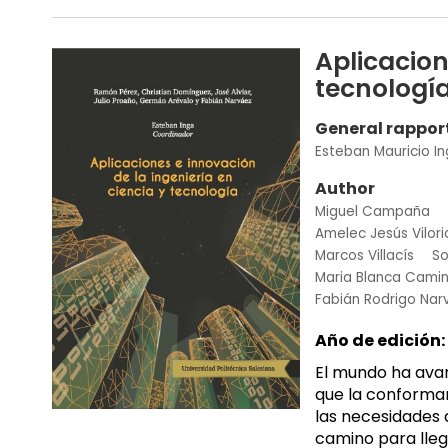
Aplicacion
tecnologí
General rappor
Esteban Mauricio I
Author
Miguel Campaña
Amelec Jesús Vilori
Marcos Villacís
So
Maria Blanca Cami
Fabián Rodrigo Nar
Año de edición:
El mundo ha avan
que la conforman
las necesidades 
camino para lleg