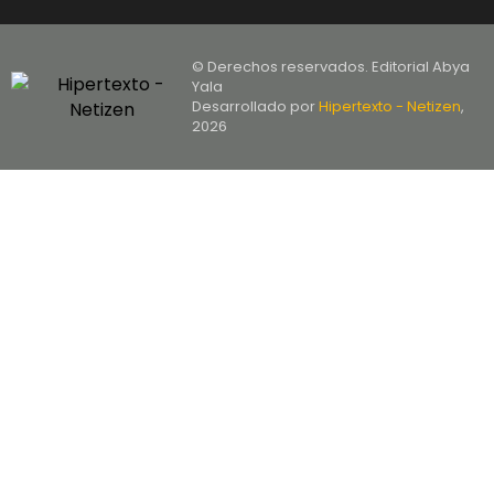
© Derechos reservados. Editorial Abya
Yala
Desarrollado por
Hipertexto - Netizen
,
2026