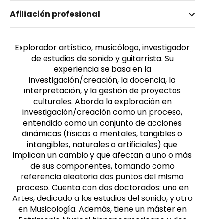
Nombre invertido
Afiliación profesional
Palacios Mateos, Fernando
Afiliación
Género
Pontificia Universidad Católica del Ecuador
Masculino
Explorador artístico, musicólogo, investigador
de estudios de sonido y guitarrista. Su
Cargo
experiencia se basa en la
Docente e investigador
investigación/creación, la docencia, la
interpretación, y la gestión de proyectos
culturales. Aborda la exploración en
investigación/creación como un proceso,
entendido como un conjunto de acciones
dinámicas (físicas o mentales, tangibles o
intangibles, naturales o artificiales) que
implican un cambio y que afectan a uno o más
de sus componentes, tomando como
referencia aleatoria dos puntos del mismo
proceso. Cuenta con dos doctorados: uno en
Artes, dedicado a los estudios del sonido, y otro
en Musicología. Además, tiene un máster en