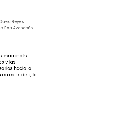
David Reyes
na Roa Avendaño
l saneamiento
s y las
arios hacia la
en este libro, lo