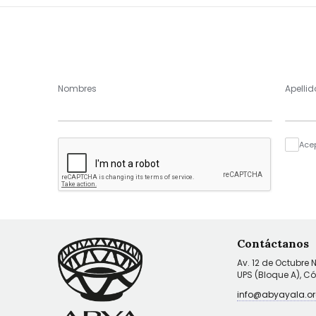
Nombres
Apellid
Ace
Contáctanos
Av. 12 de Octubre 
UPS (Bloque A), C
info@abyayala.or