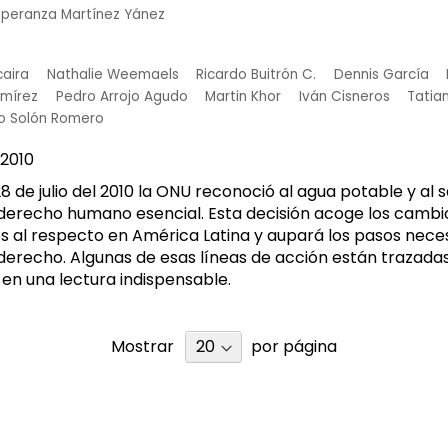
speranza Martínez Yánez
aira
Nathalie Weemaels
Ricardo Buitrón C.
Dennis García
mírez
Pedro Arrojo Agudo
Martin Khor
Iván Cisneros
Tatia
o Solón Romero
2010
28 de julio del 2010 la ONU reconoció al agua potable y a
erecho humano esencial. Esta decisión acoge los cambio
 al respecto en América Latina y aupará los pasos neces
derecho. Algunas de esas líneas de acción están trazadas 
 en una lectura indispensable.
Mostrar
por página