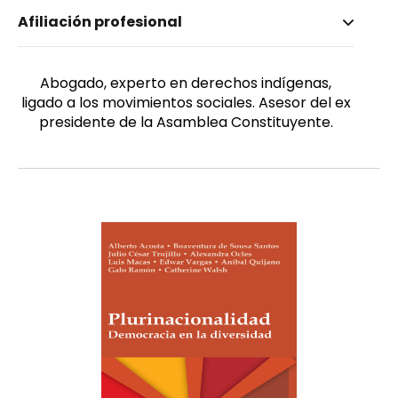
Nombre invertido
Afiliación profesional
Vargas, Edwar
Género
Masculino
Abogado, experto en derechos indígenas,
ligado a los movimientos sociales. Asesor del ex
presidente de la Asamblea Constituyente.