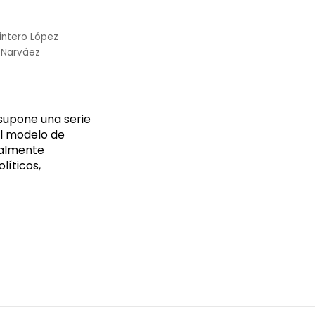
intero López
 Narváez
 supone una serie
al modelo de
talmente
líticos,