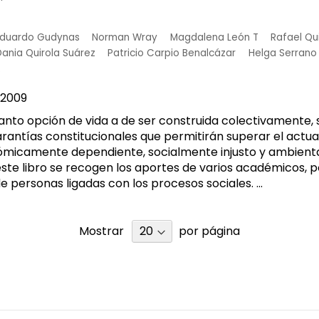
duardo Gudynas
Norman Wray
Magdalena León T
Rafael Qu
ania Quirola Suárez
Patricio Carpio Benalcázar
Helga Serrano
.
2009
 tanto opción de vida a de ser construida colectivamente,
rantías constitucionales que permitirán superar el actu
nómicamente dependiente, socialmente injusto y ambien
ste libro se recogen los aportes de varios académicos, po
 personas ligadas con los procesos sociales. ...
Mostrar
por página