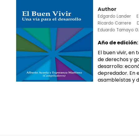
Author
Edgardo Lander
E
Ricardo Carrere
D
Eduardo Tamayo G
Año de edición:
El buen vivir, en
de derechos y ga
desarrollo: eco
depredador. En e
asambleístas y de