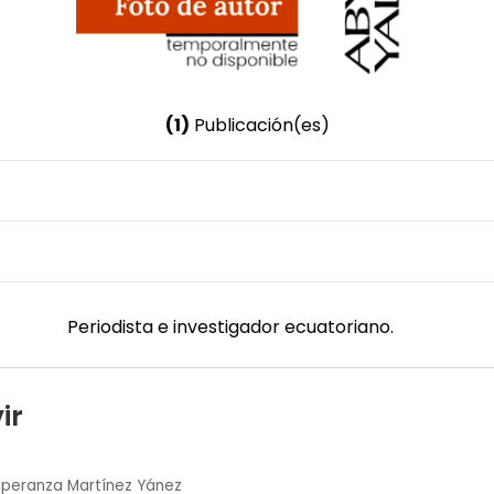
(1)
Publicación(es)
Nombre invertido
Tamayo G., Eduardo
Género
Masculino
Periodista e investigador ecuatoriano.
ir
speranza Martínez Yánez