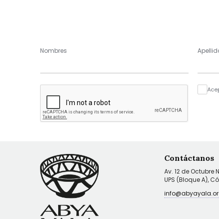
Nombres
Apellid
Ace
Contáctanos
Av. 12 de Octubre 
UPS (Bloque A), C
info@abyayala.or