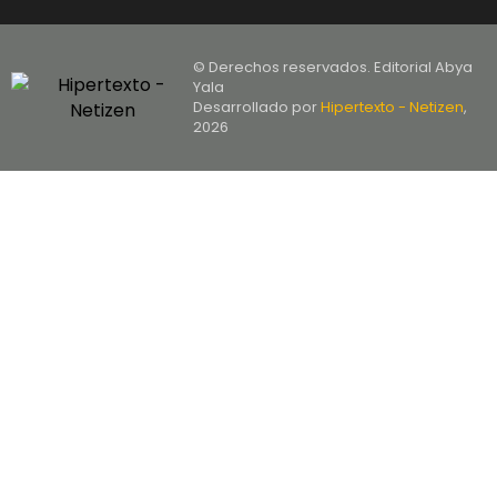
© Derechos reservados. Editorial Abya
Yala
Desarrollado por
Hipertexto - Netizen
,
2026