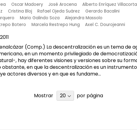
rea
Oscar Madoery
José Arocena
Alberto Enríquez Villacorta
oz
Cristina Bloj
Rafael Ojeda Suárez
Gerardo Bacalini
arquero
Mario Galindo Soza
Alejandra Massolo
strepo Botero
Marcela Restrepo Hung
Axel C. Dourojeanni
2011
Benalcázar (Comp.) La descentralización es un tema de a
mericano, en un momento privilegiado de democratizació
ural-, hay diferentes visiones y versiones sobre su form
 obstante, en que la descentralización es un instrumento
uye actores diversos y en que es fundame...
Mostrar
por página