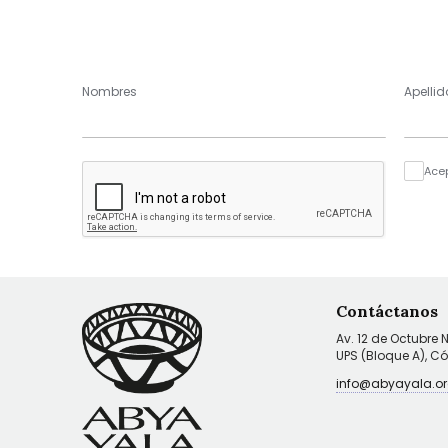
Nombres
Apellid
Ace
Contáctanos
Av. 12 de Octubre 
UPS (Bloque A), C
info@abyayala.or