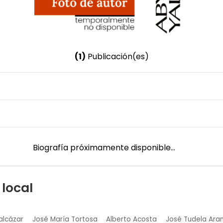
(1)
Publicación(es)
Nombre invertido
Arocena, José
Género
Masculino
Biografía próximamente disponible...
 local
alcázar
José María Tortosa
Alberto Acosta
José Tudela Ara