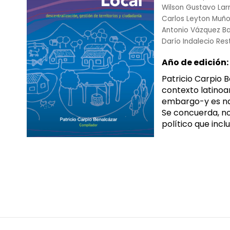
Wilson Gustavo Lar
Carlos Leyton Muñ
Antonio Vázquez B
Darío Indalecio Re
Año de edición:
Patricio Carpio 
contexto latinoa
embargo-y es nat
Se concuerda, no
político que incl