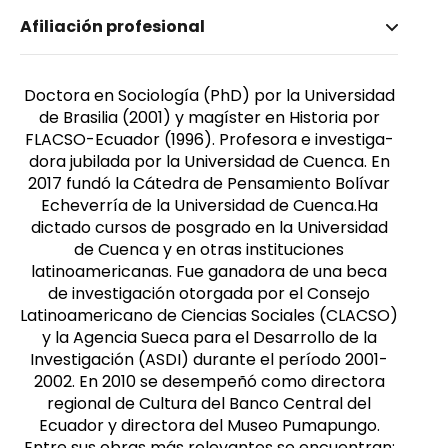
Nombre invertido
Afiliación profesional
León Galarza, Natalia Catalina
Género
Femenino
Doctora en Sociología (PhD) por la Universidad
de Brasilia (2001) y magíster en Historia por
FLACSO-Ecuador (1996). Profesora e investiga-
dora jubilada por la Universidad de Cuenca. En
2017 fundó la Cátedra de Pensamiento Bolívar
Echeverría de la Universidad de Cuenca.Ha
dictado cursos de posgrado en la Universidad
de Cuenca y en otras instituciones
latinoamericanas. Fue ganadora de una beca
de investigación otorgada por el Consejo
Latinoamericano de Ciencias Sociales (CLACSO)
y la Agencia Sueca para el Desarrollo de la
Investigación (ASDI) durante el período 2001-
2002. En 2010 se desempeñó como directora
regional de Cultura del Banco Central del
Ecuador y directora del Museo Pumapungo.
Entre sus obras más relevantes se encuentran: