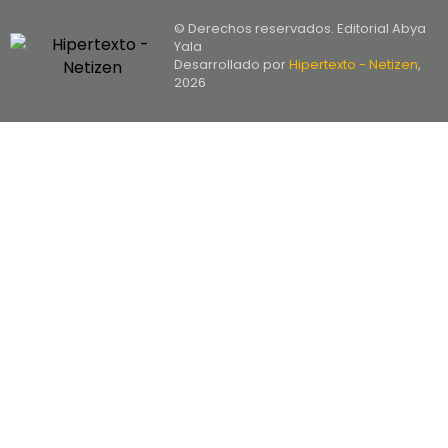
© Derechos reservados. Editorial Abya
Yala
Desarrollado por
Hipertexto - Netizen
,
2026