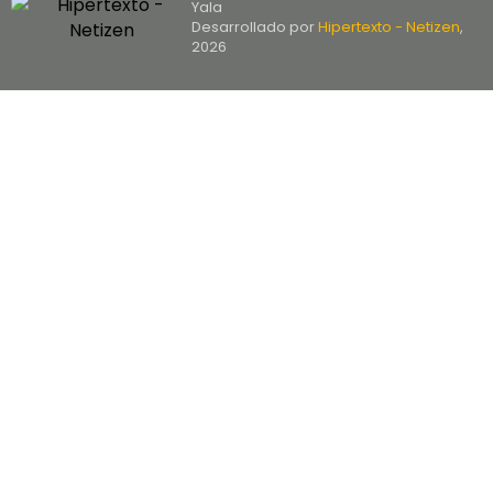
Yala
Desarrollado por
Hipertexto - Netizen
,
2026