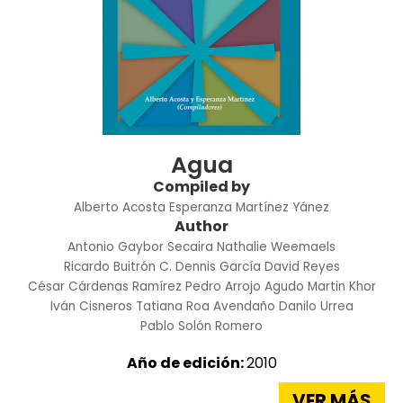
Agua
Compiled by
Alberto Acosta
Esperanza Martínez Yánez
Author
Antonio Gaybor Secaira
Nathalie Weemaels
Ricardo Buitrón C.
Dennis García
David Reyes
César Cárdenas Ramírez
Pedro Arrojo Agudo
Martin Khor
Iván Cisneros
Tatiana Roa Avendaño
Danilo Urrea
Pablo Solón Romero
Año de edición:
2010
VER MÁS