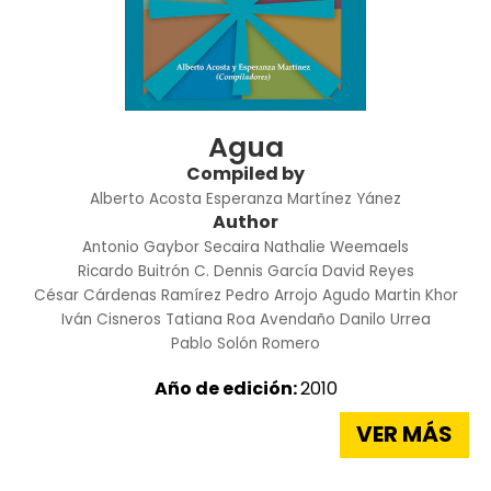
Agua
Compiled by
Alberto Acosta
Esperanza Martínez Yánez
Author
Antonio Gaybor Secaira
Nathalie Weemaels
Ricardo Buitrón C.
Dennis García
David Reyes
César Cárdenas Ramírez
Pedro Arrojo Agudo
Martin Khor
Iván Cisneros
Tatiana Roa Avendaño
Danilo Urrea
Pablo Solón Romero
Año de edición:
2010
VER MÁS