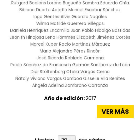
Rutgerd Boelens
Lorena Bugueño Sambra
Eduardo Chía
Bibiana Duarte Abadía
Manuel Escobar Sánchez
Ingo Gentes
Alvin Guardia Nogales
Wilma Matilde Guerrero Villegas
Daniela Henríquez Encamilla
Juan Pablo Hidalgo Bastidas
Leonith Hinojosa
Lena Hommes
Elizabeth Jiménez Cortés
Marcel Kuper
Rocío Martínez Márquez
Mario Alejandro Pérez Rincón
José Ricardo Robledo Carmona
Pablo Sánchez de Francesch
Germán Santacruz de León
Didi Stoltenborg
Ofelia Vargas Cerna
Nataly Viviana Vargas Gamboa
Gisselle Vila Benites
Ángela Adelina Zambrano Carranza
Año de edición:
2017
VER MÁS