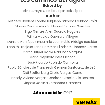
Edited by
Aline Arroyo Castillo
Edgar Isch López
Author
Rutgerd Boelens
Lorena Bugueño Sambra
Eduardo Chía
Bibiana Duarte Abadía
Manuel Escobar Sánchez
Ingo Gentes
Alvin Guardia Nogales
Wilma Matilde Guerrero Villegas
Daniela Henríquez Encamilla
Juan Pablo Hidalgo Bastidas
Leonith Hinojosa
Lena Hommes
Elizabeth Jiménez Cortés
Marcel Kuper
Rocío Martínez Márquez
Mario Alejandro Pérez Rincón
José Ricardo Robledo Carmona
Pablo Sánchez de Francesch
Germán Santacruz de León
Didi Stoltenborg
Ofelia Vargas Cerna
Nataly Viviana Vargas Gamboa
Gisselle Vila Benites
Ángela Adelina Zambrano Carranza
Año de edición:
2017
VER MÁS