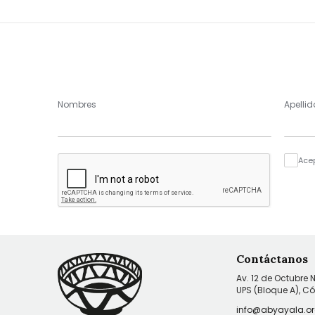
Nombres
Apellid
Ace
Contáctanos
Av. 12 de Octubre 
UPS (Bloque A), C
info@abyayala.or