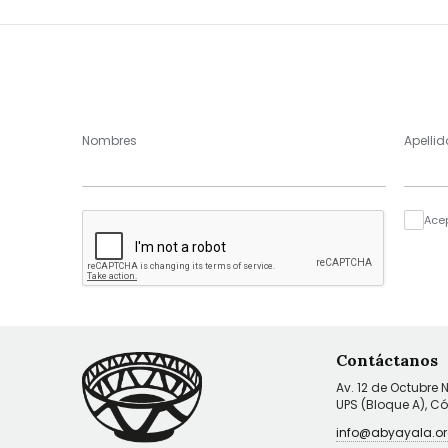
Nombres
Apellid
Ace
Contáctanos
Av. 12 de Octubre 
UPS (Bloque A), C
info@abyayala.or