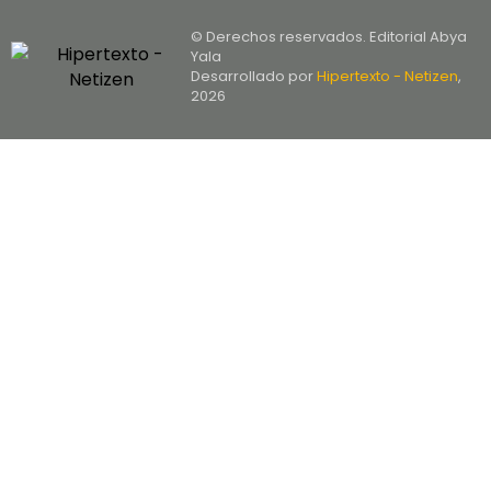
© Derechos reservados. Editorial Abya
Yala
Desarrollado por
Hipertexto - Netizen
,
2026