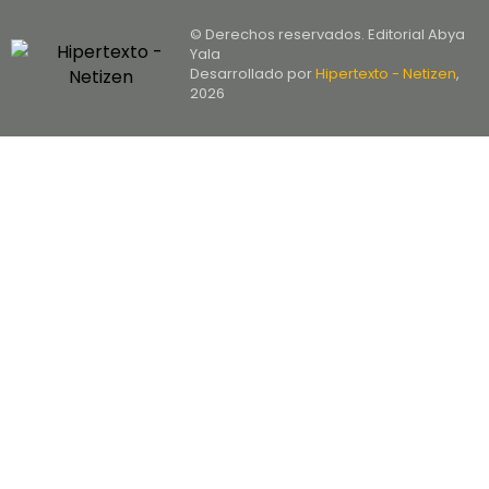
© Derechos reservados. Editorial Abya
Yala
Desarrollado por
Hipertexto - Netizen
,
2026