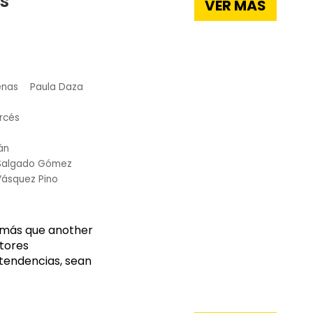
s
VER MÁS
enas
Paula Daza
rcés
án
 Salgado Gómez
Vásquez Pino
o más que another
ctores
 tendencias, sean