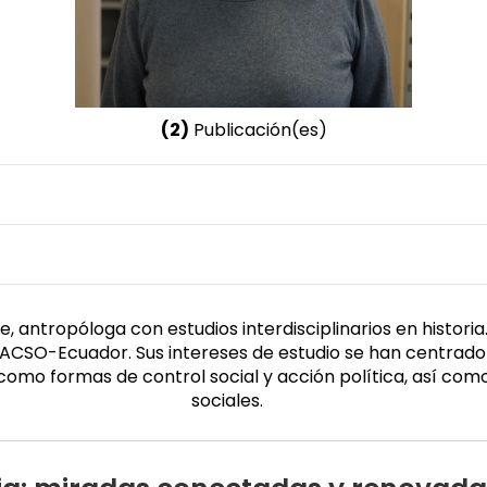
(2)
Publicación(es)
Nombre invertido
Prieto, Mercedes
Afiliación
Género
ltad Latinoamericana de Ciencias Sociales FLACSO ECUADO
Femenino
lle, antropóloga con estudios interdisciplinarios en histo
ACSO-Ecuador. Sus intereses de estudio se han centrado 
como formas de control social y acción política, así como 
sociales.