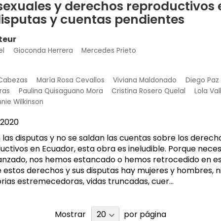
sexuales y derechos reproductivos 
disputas y cuentas pendientes
teur
el
Gioconda Herrera
Mercedes Prieto
 Cabezas
María Rosa Cevallos
Viviana Maldonado
Diego Paz 
ras
Paulina Quisaguano Mora
Cristina Rosero Quelal
Lola Va
nie Wilkinson
2020
las disputas y no se saldan las cuentas sobre los derecho
ctivos en Ecuador, esta obra es ineludible. Porque nece
zado, nos hemos estancado o hemos retrocedido en es
 estos derechos y sus disputas hay mujeres y hombres, ni
rias estremecedoras, vidas truncadas, cuer...
Mostrar
por página