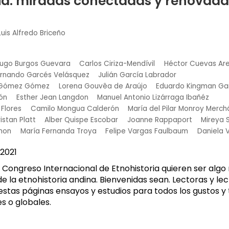
ria: miradas conectadas y renovada
Luis Alfredo Briceño
ugo Burgos Guevara
Carlos Ciriza-Mendívil
Héctor Cuevas Ar
rnando Garcés Velásquez
Julián García Labrador
o Gómez Gómez
Lorena Gouvêa de Araújo
Eduardo Kingman Ga
ón
Esther Jean Langdon
Manuel Antonio Lizárraga Ibañéz
Flores
Camilo Mongua Calderón
María del Pilar Monroy Merch
ristan Platt
Alber Quispe Escobar
Joanne Rappaport
Mireya
mon
María Fernanda Troya
Felipe Vargas Faulbaum
Daniela 
2021
X Congreso Internacional de Etnohistoria quieren ser alg
 de la etnohistoria andina. Bienvenidas sean. Lectoras y le
stas páginas ensayos y estudios para todos los gustos y
es o globales.