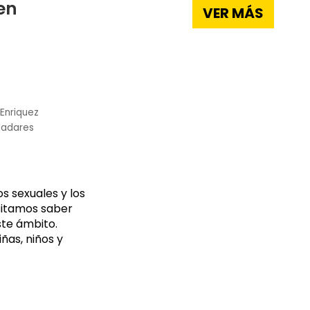
en
VER MÁS
Enriquez
lladares
s sexuales y los
sitamos saber
te ámbito.
ñas, niños y