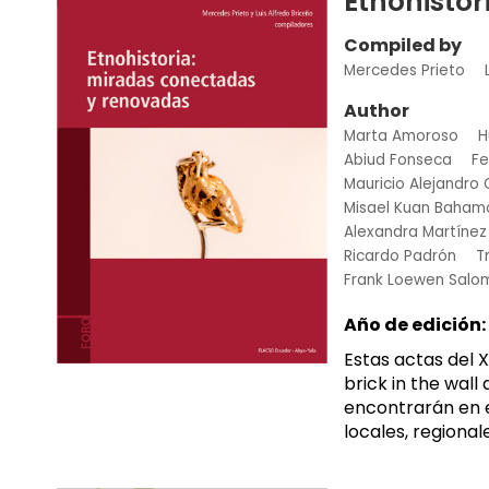
Etnohisto
Compiled by
Mercedes Prieto
Author
Marta Amoroso
H
Abiud Fonseca
Fe
Mauricio Alejandr
Misael Kuan Baham
Alexandra Martínez 
Ricardo Padrón
T
Frank Loewen Salo
Año de edición:
Estas actas del 
brick in the wall
encontrarán en e
locales, regional