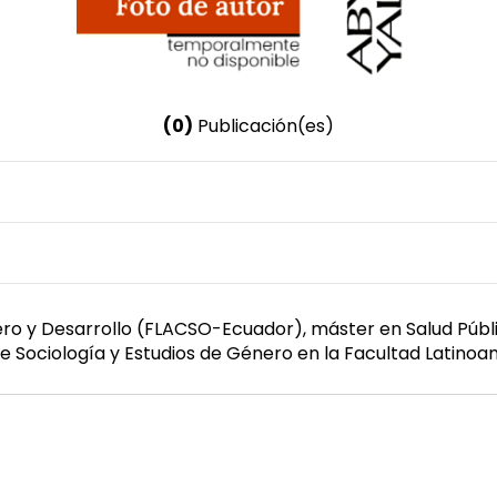
(0)
Publicación(es)
Nombre invertido
Castellanos Rodríguez, Silvia Lorena
Género
Femenino
ro y Desarrollo (FLACSO-Ecuador), máster en Salud Públi
 Sociología y Estudios de Género en la Facultad Latinoa