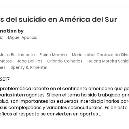
s del suicidio en América del Sur
ination by
uz
Miguel Aparicio
Maite Bustamante
Elaine Moreira
Maria Isabel Cardozo da Silv
 Matos
João Dal Poz
Orlando Calherios
Helena Moreira Schie
nes
Spensy K. Pimentel
2017
na problemática latente en el continente americano que g
arias interrogantes. Si bien el tema ha sido trabajado p
lud, son importantes los esfuerzos interdisciplinarios par
us complejidades y variables socioculturales. Es en este
ficos al respecto se convierten en aportes ...