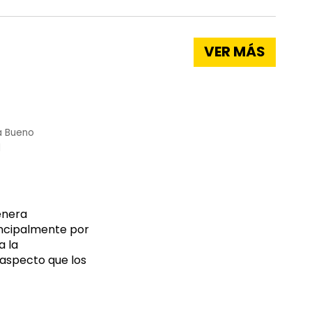
VER MÁS
a Bueno
l
enera
rincipalmente por
a la
 aspecto que los