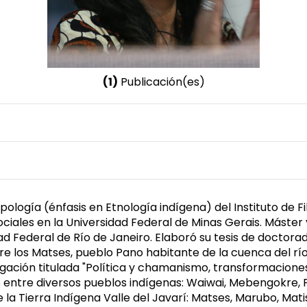
(1)
Publicación(es)
Nombre invertido
Matos, Beatriz de Almeida
Género
Femenino
ología (énfasis en Etnología indígena) del Instituto de F
ociales en la Universidad Federal de Minas Gerais. Mást
d Federal de Río de Janeiro. Elaboró su tesis de doctorad
 los Matses, pueblo Pano habitante de la cuenca del río 
ción titulada "Política y chamanismo, transformaciones e
s entre diversos pueblos indígenas: Waiwai, Mebengokre, 
 la Tierra Indígena Valle del Javarí: Matses, Marubo, Mati