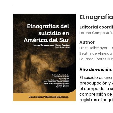
Etnografía
Editorial coord
Lorena Campo Ará
Author
Ernst Halbmayer
Beatriz de Almeida
Eduardo Soares Nu
Año de edición:
El suicidio es u
preocupación y v
el campo de la sa
comprensión de s
registros etnográ