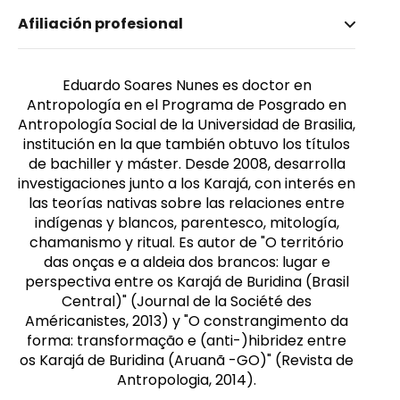
Nombre invertido
Afiliación profesional
Nunes, Eduardo Soares
Género
Masculino
Eduardo Soares Nunes es doctor en
Antropología en el Programa de Posgrado en
Antropología Social de la Universidad de Brasilia,
institución en la que también obtuvo los títulos
de bachiller y máster. Desde 2008, desarrolla
investigaciones junto a los Karajá, con interés en
las teorías nativas sobre las relaciones entre
indígenas y blancos, parentesco, mitología,
chamanismo y ritual. Es autor de "O território
das onças e a aldeia dos brancos: lugar e
perspectiva entre os Karajá de Buridina (Brasil
Central)" (Journal de la Société des
Américanistes, 2013) y "O constrangimento da
forma: transformação e (anti-)hibridez entre
os Karajá de Buridina (Aruanã -GO)" (Revista de
Antropologia, 2014).