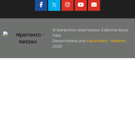
© Derechos reservados. Editorial Abya
Yala
Desarrollado por
Hipertexto - Netizen
,
2026