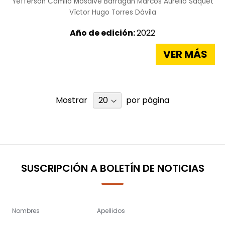
Yefferson Camilo Mosalve Barragán
Marcos Aurelio Saquet
Víctor Hugo Torres Dávila
Año de edición:
2022
VER MÁS
Mostrar
por página
SUSCRIPCIÓN A BOLETÍN DE NOTICIAS
Nombres
Apellidos