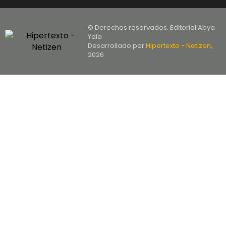
© Derechos reservados. Editorial Abya
Yala
Desarrollado por
Hipertexto - Netizen
,
2026