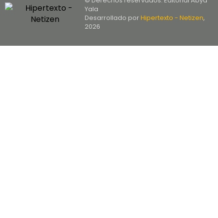
© Derechos reservados. Editorial Abya
Yala
Desarrollado por
Hipertexto - Netizen
,
2026