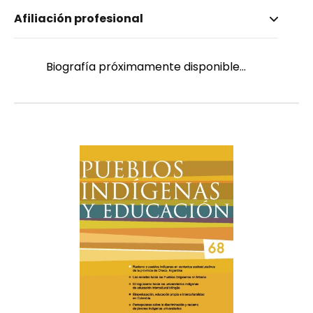
Nombre invertido
Afiliación profesional
Pineda Villalobos, Claudia Hypatia
Género
Femenino
Biografía próximamente disponible...