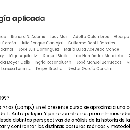
Femenino
gía aplicada
rias
Richard N. Adams
Lucy Mair
Adolfo Colombres
George 
a Carafa
Julio Enrique Carvajal
Guillermo Bonfil Batallas
Caamal
José Luis Domínguez
María Luisa Acevedo Conde
ly
Iñigo Aguilar M.
Raquel Bialik
Julia Hernández Mendieta
icia Mayer Celis
Ingrid Rosenblueth
José Manuel Berruecos
M
Larissa Lomnitz
Felipe Bracho
Néstor García Canclini
1997
o Arias (Comp.) En el presente curso se aproxima a una 
a de la Antropología. Y junto con ello nos prometemos ad
esde distintas perspectivas de análisis de la historia de 
tar y confrontar las distintas posturas teóricas y metodol