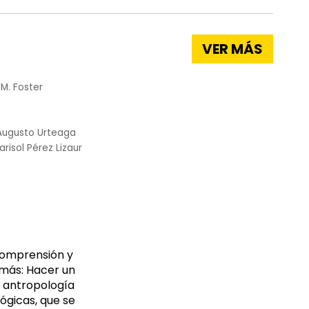
VER MÁS
M. Foster
Augusto Urteaga
arisol Pérez Lizaur
comprensión y
emás: Hacer un
la antropología
ógicas, que se