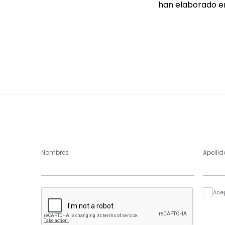
han elaborado en 
Nombres
Apellid
Ace