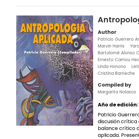
Antropolo
Author
Patricio Guerrero A
Marvin Harris
Yar
Bartolomé Alonso 
Ernesto Camou Hea
Linda Honono
Let
Cristina Barneche
Compiled by
Margarita Nolasco
Año de edición:
Patricio Guerrer
discusión crític
balance crítico d
aplicada. Presen