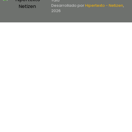
Yala
Desarrollado por
Hipertexto - Netizen
,
2026