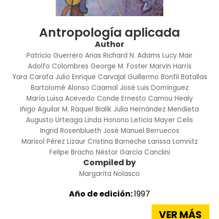
Antropología aplicada
Author
Patricio Guerrero Arias
Richard N. Adams
Lucy Mair
Adolfo Colombres
George M. Foster
Marvin Harris
Yara Carafa
Julio Enrique Carvajal
Guillermo Bonfil Batallas
Bartolomé Alonso Caamal
José Luis Domínguez
María Luisa Acevedo Conde
Ernesto Camou Healy
Iñigo Aguilar M.
Raquel Bialik
Julia Hernández Mendieta
Augusto Urteaga
Linda Honono
Leticia Mayer Celis
Ingrid Rosenblueth
José Manuel Berruecos
Marisol Pérez Lizaur
Cristina Barneche
Larissa Lomnitz
Felipe Bracho
Néstor García Canclini
Compiled by
Margarita Nolasco
Año de edición:
1997
VER MÁS