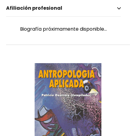
Nombre invertido
Afiliación profesional
Domínguez, José Luis
Género
Masculino
Biografía próximamente disponible...