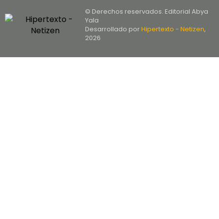
© Derechos reservados. Editorial Abya
Yala
Desarrollado por
Hipertexto - Netizen
,
2026