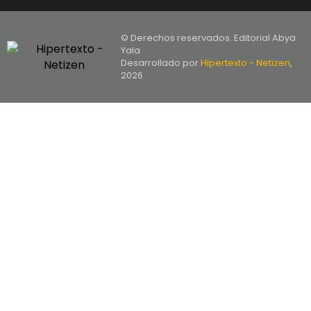
© Derechos reservados. Editorial Abya
Yala
Desarrollado por
Hipertexto - Netizen
,
2026